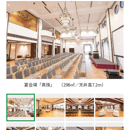
宴会場「真珠」 （298㎡／天井高7.2m）