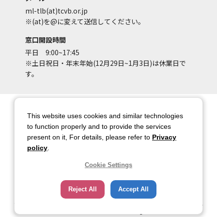
ml-tlb(at)tcvb.or.jp
※(at)を@に変えて送信してください。
窓口開設時間
平日 9:00~17:45
※土日祝日・年末年始(12月29日~1月3日)は休業日で
す。
サイトマップ
サイトポリシー
This website uses cookies and similar technologies
アカウントポリシー
個人情報保護方針
to function properly and to provide the services
present on it, For details, please refer to
Privacy
著作権について
お問い合わせ
policy
.
都庁総合ページへのリンク
Cookie Settings
トップページ
Reject All
Accept All
Copyright © 2026 TOKYO METROPOLITAN GOVERNMENT Bureau of Industrial
and Labor Affairs Tourism Division All rights Reserved.