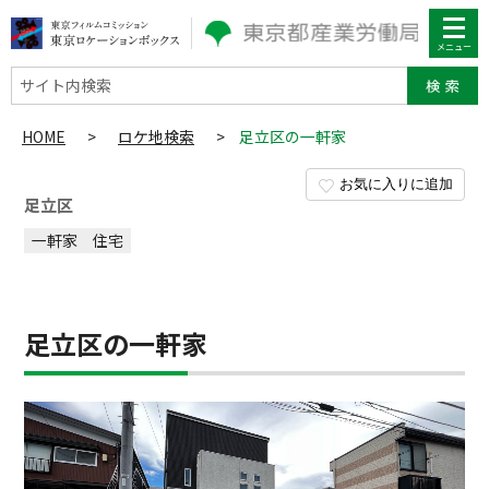
サイト内検索
HOME
>
ロケ地検索
>
足立区の一軒家
お気に入りに追加
足立区
一軒家
住宅
足立区の一軒家