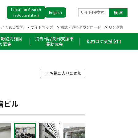
Location Search
English
サイト内検索
(auto translation)
よくある質問
サイトマップ
様式・資料ダウンロード
リンク集
撮影協力施設
海外作品制作支援事
都内ロケ支援窓口
の募集
業助成金
お気に入りに追加
宿ビル