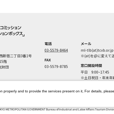
電話
メール
03-5579-8464
ml-tlb(at)tcvb.or.jp
西新宿二丁目3番1号
※(at)を@に変え
FAX
15階
窓口開設時間
03-5579-8785
光財団
平日 9:00~17:45
※土日祝日・年末年始
n properly and to provide the services present on it, For details, pleas
ントポリシー
個人情報保護方針
著作権について
お問い合わせ
都庁
KYO METROPOLITAN GOVERNMENT Bureau of Industrial and Labor Affairs Tourism Division 