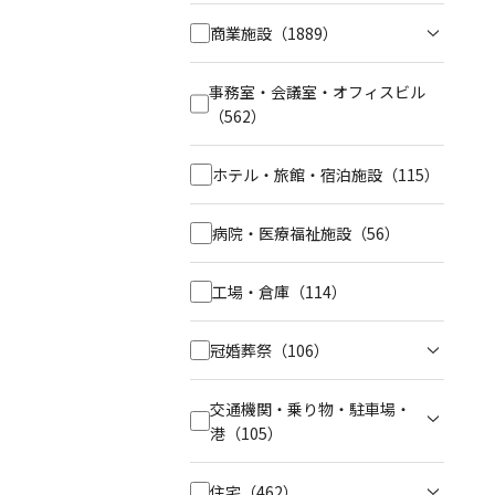
商業施設
（1889）
事務室・会議室・オフィスビル
（562）
ホテル・旅館・宿泊施設
（115）
病院・医療福祉施設
（56）
工場・倉庫
（114）
冠婚葬祭
（106）
交通機関・乗り物・駐車場・
港
（105）
住宅
（462）