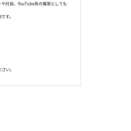
対談、YouTube系の撮影としても
利です。
ださい。