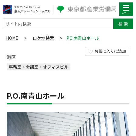
サイト内検索
HOME
>
ロケ地検索
>
P.O.南青山ホール
お気に入りに追加
港区
事務室・会議室・オフィスビル
P.O.南青山ホール