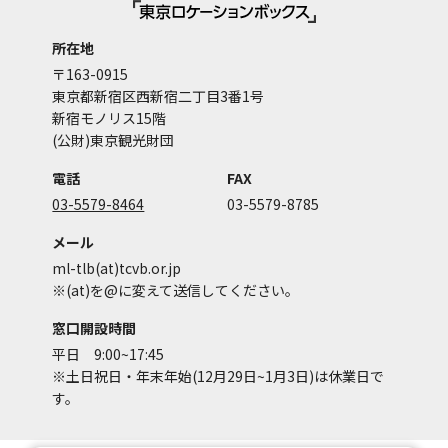
所在地
〒163-0915
東京都新宿区西新宿二丁目3番1号
新宿モノリス15階
(公財)東京観光財団
電話
FAX
03-5579-8464
03-5579-8785
メール
ml-tlb(at)tcvb.or.jp
※(at)を@に変えて送信してください。
窓口開設時間
平日 9:00~17:45
※土日祝日・年末年始(12月29日~1月3日)は休業日で
す。