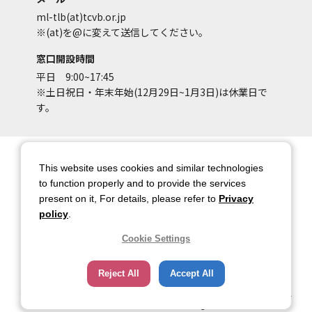
ml-tlb(at)tcvb.or.jp
※(at)を@に変えて送信してください。
窓口開設時間
平日 9:00~17:45
※土日祝日・年末年始(12月29日~1月3日)は休業日で
す。
サイトマップ
サイトポリシー
This website uses cookies and similar technologies
アカウントポリシー
個人情報保護方針
to function properly and to provide the services
present on it, For details, please refer to
Privacy
著作権について
お問い合わせ
policy
.
都庁総合ページへのリンク
Cookie Settings
トップページ
Reject All
Accept All
Copyright © 2026 TOKYO METROPOLITAN GOVERNMENT Bureau of Industrial
and Labor Affairs Tourism Division All rights Reserved.