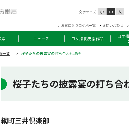
小
中
大
文字サイズ
お気に入りロケ地一覧
お問い合わせ
ロケ
検索
ニュース
ロケ撮影支援作品
報一覧
>
桜子たちの披露宴の打ち合わせ場所
桜子たちの披露宴の打ち合
網町三井倶楽部