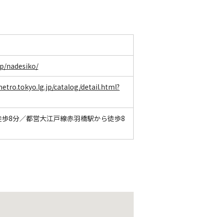
hp/nadesiko/
etro.tokyo.lg.jp/catalog/detail.html?
歩8分／都営大江戸線赤羽橋駅から徒歩8