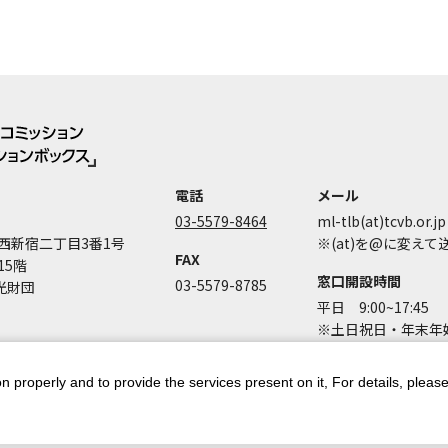
電話
メール
03-5579-8464
ml-tlb(at)tcvb.or.jp
西新宿二丁目3番1号
※(at)を@に変え
FAX
15階
窓口開設時間
03-5579-8785
光財団
平日 9:00~17:45
※土日祝日・年末年始
n properly and to provide the services present on it, For details, pleas
ントポリシー
個人情報保護方針
著作権について
お問い合わせ
都庁