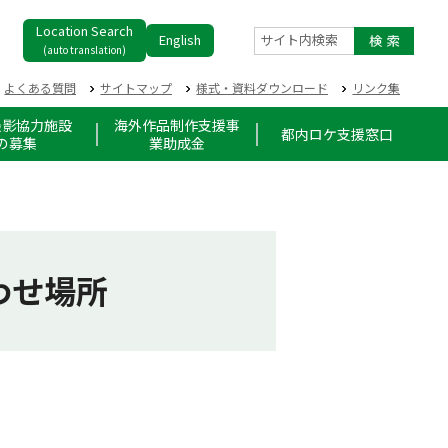
Location Search
English
サイト内検索
(auto translation)
よくある質問
サイトマップ
様式・資料ダウンロード
リンク集
撮影協力施設
海外作品制作支援事
都内ロケ支援窓口
の募集
業助成金
わせ場所