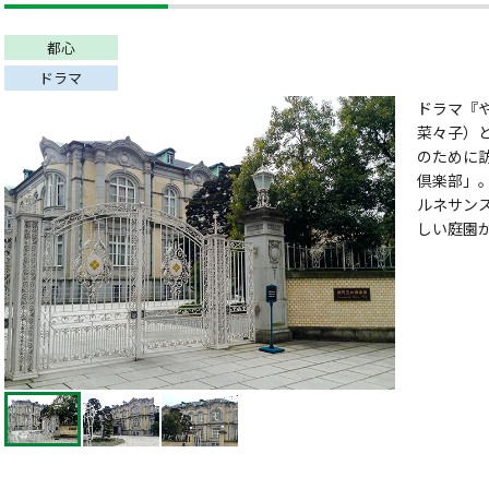
都心
ドラマ
ドラマ『や
菜々子）
のために
倶楽部」
ルネサン
しい庭園