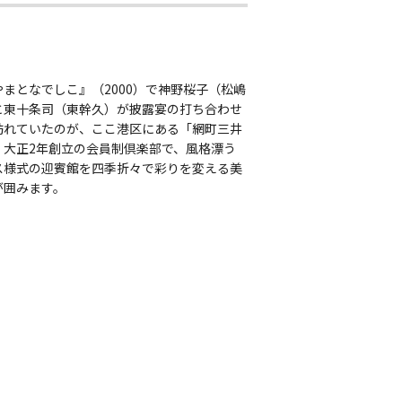
まとなでしこ』（2000）で神野桜子（松嶋
と東十条司（東幹久）が披露宴の打ち合わせ
訪れていたのが、ここ港区にある「網町三井
。大正2年創立の会員制倶楽部で、風格漂う
ス様式の迎賓館を四季折々で彩りを変える美
が囲みます。