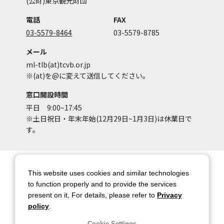
(公財)東京観光財団
電話
FAX
03-5579-8464
03-5579-8785
メール
ml-tlb(at)tcvb.or.jp
※(at)を@に変えて送信してください。
窓口開設時間
平日 9:00~17:45
※土日祝日・年末年始(12月29日~1月3日)は休業日で
す。
サイトマップ
サイトポリシー
This website uses cookies and similar technologies
アカウントポリシー
個人情報保護方針
to function properly and to provide the services
present on it, For details, please refer to
Privacy
著作権について
お問い合わせ
policy
.
都庁総合ページへのリンク
Cookie Settings