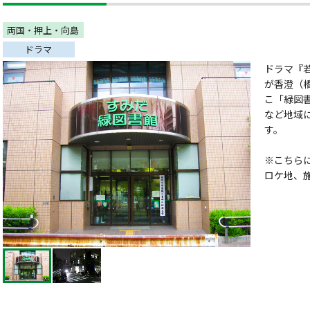
両国・押上・向島
ドラマ
ドラマ『若
が香澄（
こ「緑図
など地域
す。
※こちら
ロケ地、