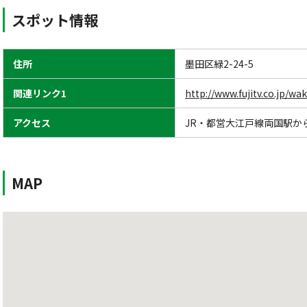
スポット情報
住所
墨田区緑2-24-5
関連リンク1
http://www.fujitv.co.jp/w
アクセス
JR・都営大江戸線両国駅か
MAP