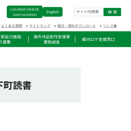
Location Search
English
サイト内検索
(auto translation)
よくある質問
サイトマップ
様式・資料ダウンロード
リンク集
撮影協力施設
海外作品制作支援事
都内ロケ支援窓口
の募集
業助成金
下町読書