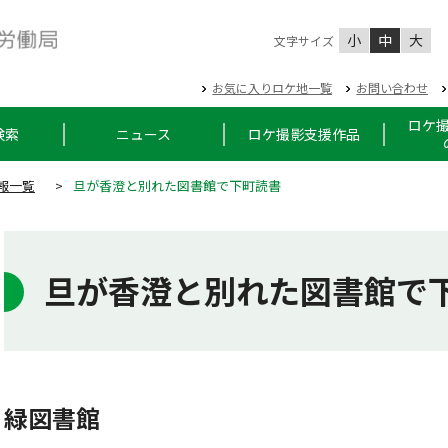
小
中
大
文字サイズ
お気に入りロケ地一覧
お問い合わせ
ロケ
検索
ニュース
ロケ撮影支援作品
報一覧
>
旦が香澄と別れた図書館で下町読書
旦が香澄と別れた図書館で
緑図書館