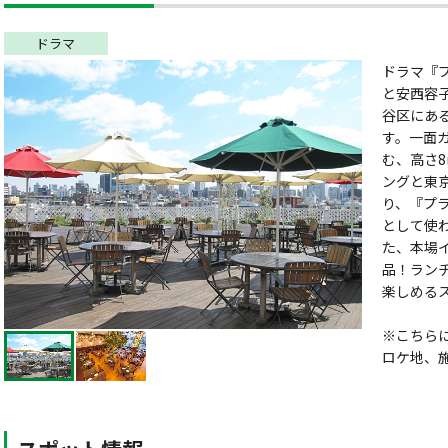
ドラマ
ドラマ『プ
と安西容
谷区にあ
す。一面
む、高さ
ングと東
り、『プ
として使
た、本場
品！ラン
楽しめる
※こちら
ロケ地、