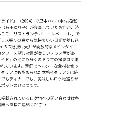
ライド』（2004）で里中ハル（木村拓哉）
子（石田ゆり子）が食事していたお店が、渋
るここ「リストランテ ベニーレベニーレ」で
ガラス張りの窓から気持ちいい日光が差し込
8mの吹き抜け天井が開放的なメインダイニ
京タワーを望む夜景が美しいテラス席があ
ライド』の他にも多くのドラマの撮影ロケ地
われています。新鮮でヘルシーな食材を使っ
イタリアにも認められた本格イタリアンは絶
チでもディナーでも、美味しいロケ地巡りが
スポットのひとつです。
に掲載されているロケ地への問い合わせは各
施設へ直接ご連絡ください