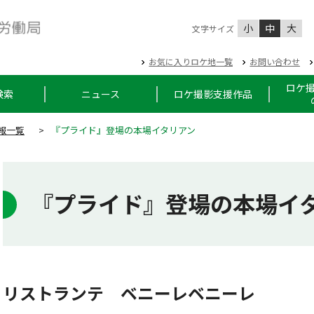
小
中
大
文字サイズ
お気に入りロケ地一覧
お問い合わせ
ロケ
検索
ニュース
ロケ撮影支援作品
報一覧
>
『プライド』登場の本場イタリアン
『プライド』登場の本場イ
リストランテ ベニーレベニーレ