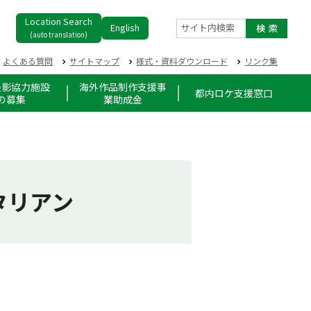
Location Search
English
サイト内検索
(auto translation)
よくある質問
サイトマップ
様式・資料ダウンロード
リンク集
撮影協力施設
海外作品制作支援事
都内ロケ支援窓口
の募集
業助成金
タリアン