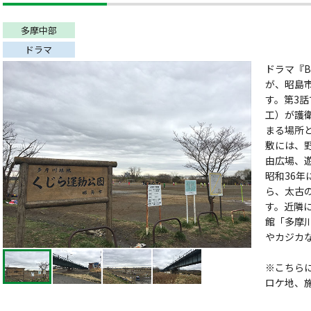
多摩中部
ドラマ
ドラマ『B
が、昭島
す。第3
工）が護
まる場所
敷には、
由広場、
昭和36年
ら、太古
す。近隣
館「多摩
やカジカ
※こちら
ロケ地、