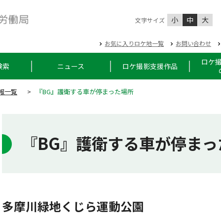
小
中
大
文字サイズ
お気に入りロケ地一覧
お問い合わせ
ロケ
検索
ニュース
ロケ撮影支援作品
報一覧
>
『BG』護衛する車が停まった場所
『BG』護衛する車が停まっ
多摩川緑地くじら運動公園