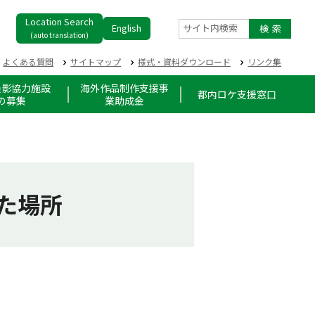
Location Search
English
サイト内検索
(auto translation)
よくある質問
サイトマップ
様式・資料ダウンロード
リンク集
撮影協力施設
海外作品制作支援事
都内ロケ支援窓口
の募集
業助成金
た場所