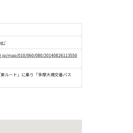
bg/
.lg.jp/map/010/060/080/20140826113550
「東ルート」に乗り「多摩大橋交番バス