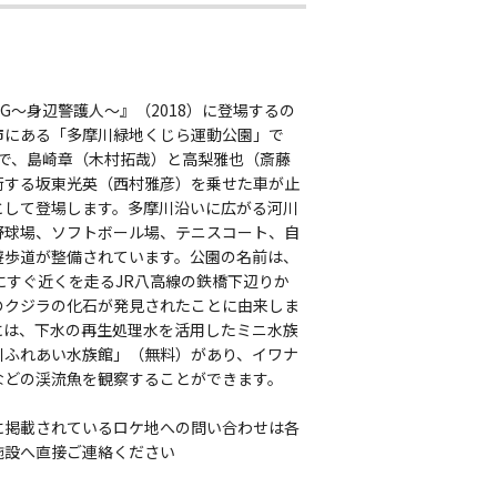
G〜身辺警護人〜』（2018）に登場するの
市にある「多摩川緑地くじら運動公園」で
話で、島崎章（木村拓哉）と高梨雅也（斎藤
衛する坂東光英（西村雅彦）を乗せた車が止
として登場します。多摩川沿いに広がる河川
野球場、ソフトボール場、テニスコート、自
遊歩道が整備されています。公園の名前は、
にすぐ近くを走るJR八高線の鉄橋下辺りか
のクジラの化石が発見されたことに由来しま
には、下水の再生処理水を活用したミニ水族
川ふれあい水族館」（無料）があり、イワナ
などの渓流魚を観察することができます。
に掲載されているロケ地への問い合わせは各
施設へ直接ご連絡ください