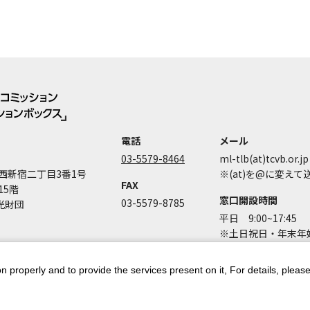
電話
メール
03-5579-8464
ml-tlb(at)tcvb.or.jp
西新宿二丁目3番1号
※(at)を@に変え
FAX
15階
窓口開設時間
03-5579-8785
光財団
平日 9:00~17:45
※土日祝日・年末年始
n properly and to provide the services present on it, For details, pleas
ントポリシー
個人情報保護方針
著作権について
お問い合わせ
都庁