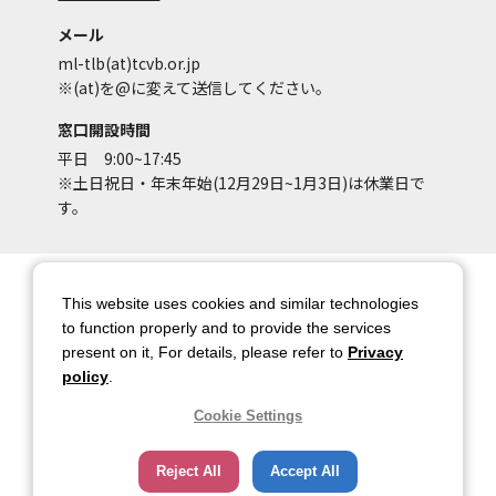
メール
ml-tlb(at)tcvb.or.jp
※(at)を@に変えて送信してください。
窓口開設時間
平日 9:00~17:45
※土日祝日・年末年始(12月29日~1月3日)は休業日で
す。
サイトマップ
サイトポリシー
This website uses cookies and similar technologies
アカウントポリシー
個人情報保護方針
to function properly and to provide the services
present on it, For details, please refer to
Privacy
著作権について
お問い合わせ
policy
.
都庁総合ページへのリンク
Cookie Settings
トップページ
Reject All
Accept All