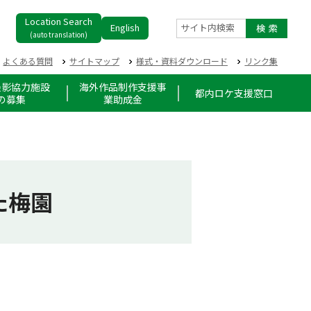
Location Search
English
サイト内検索
(auto translation)
よくある質問
サイトマップ
様式・資料ダウンロード
リンク集
撮影協力施設
海外作品制作支援事
都内ロケ支援窓口
の募集
業助成金
た梅園