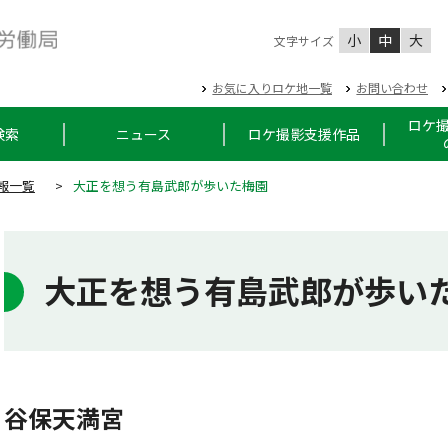
小
中
大
文字サイズ
お気に入りロケ地一覧
お問い合わせ
ロケ
検索
ニュース
ロケ撮影支援作品
報一覧
>
大正を想う有島武郎が歩いた梅園
大正を想う有島武郎が歩い
谷保天満宮