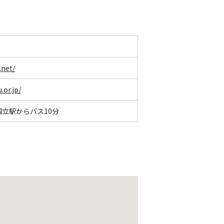
.net/
or.jp/
国立駅からバス10分