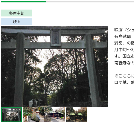
多摩中部
映画
映画『シュ
有島武郎
満宮」の敷
月中旬〜
す。国立
南養寺な
※こちら
ロケ地、