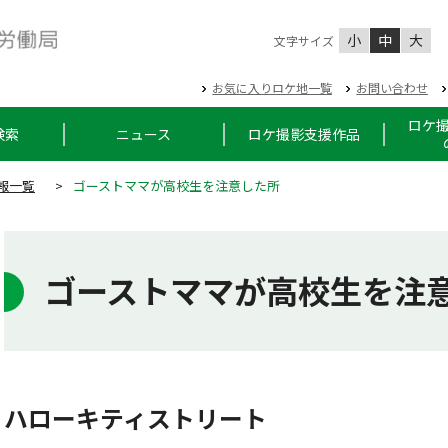
小
中
大
文字サイズ
お気に入りロケ地一覧
お問い合わせ
ロケ
検索
ニュース
ロケ撮影支援作品
報一覧
>
ゴーストママが高校生を注意した所
ゴーストママが高校生を注
ハローキティストリート