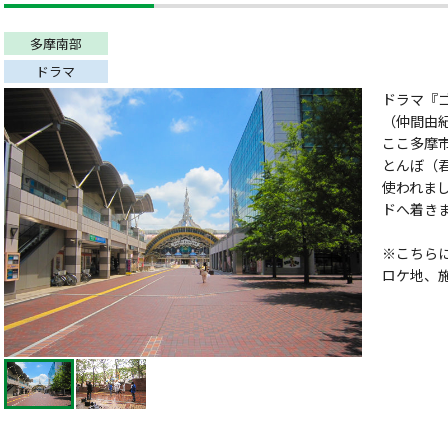
多摩南部
ドラマ
ドラマ『ゴ
（仲間由
ここ多摩
とんぼ（
使われま
ドへ着き
※こちら
ロケ地、