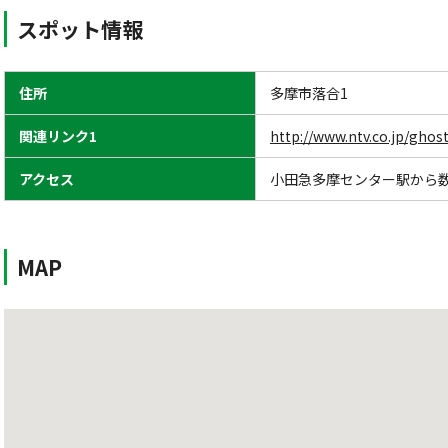
スポット情報
住所
多摩市落合1
関連リンク1
http://www.ntv.co.jp/gho
アクセス
小田急多摩センター駅から
MAP