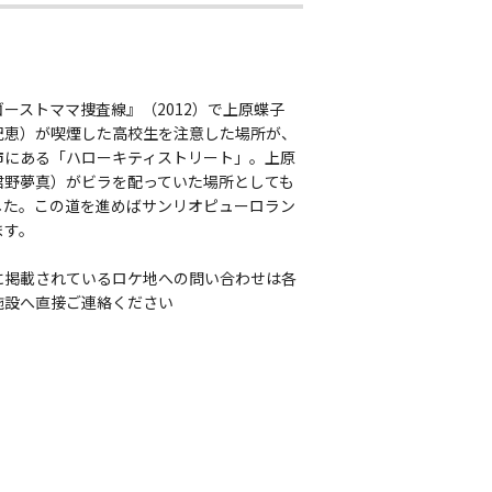
ーストママ捜査線』（2012）で上原蝶子
紀恵）が喫煙した高校生を注意した場所が、
市にある「ハローキティストリート」。上原
君野夢真）がビラを配っていた場所としても
した。この道を進めばサンリオピューロラン
ます。
に掲載されているロケ地への問い合わせは各
施設へ直接ご連絡ください