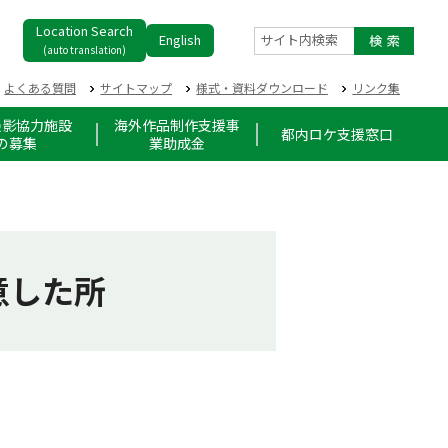
Location Search
English
サイト内検索
(auto translation)
よくある質問
サイトマップ
様式・資料ダウンロード
リンク集
撮影協力施設
海外作品制作支援事
都内ロケ支援窓口
の募集
業助成金
意した所