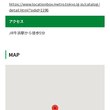
https://www.locationbox.metro.tokyo.lg.jp/catalog/
detail.html?pdid=1196
アクセス
JR牛浜駅から徒歩5分
MAP