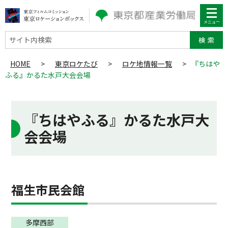
サイト内検索
HOME
>
東京ロケたび
>
ロケ地情報一覧
>
『ちはや
ふる』かるた水戸大会会場
『ちはやふる』かるた水戸大
会会場
福生市民会館
多摩⻄部