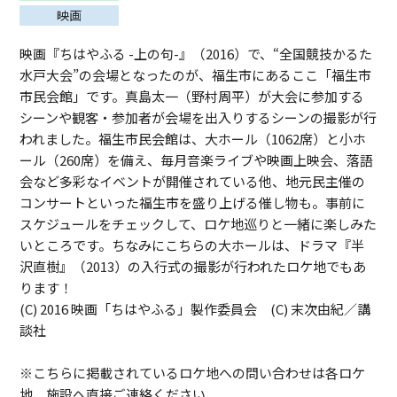
映画
映画『ちはやふる -上の句-』（2016）で、“全国競技かるた
水戸大会”の会場となったのが、福生市にあるここ「福生市
市民会館」です。真島太一（野村周平）が大会に参加する
シーンや観客・参加者が会場を出入りするシーンの撮影が行
われました。福生市民会館は、大ホール（1062席）と小ホ
ール（260席）を備え、毎月音楽ライブや映画上映会、落語
会など多彩なイベントが開催されている他、地元民主催の
コンサートといった福生市を盛り上げる催し物も。事前に
スケジュールをチェックして、ロケ地巡りと一緒に楽しみた
いところです。ちなみにこちらの大ホールは、ドラマ『半
沢直樹』（2013）の入行式の撮影が行われたロケ地でもあ
ります！
(C) 2016 映画「ちはやふる」製作委員会 (C) 末次由紀／講
談社
※こちらに掲載されているロケ地への問い合わせは各ロケ
地、施設へ直接ご連絡ください