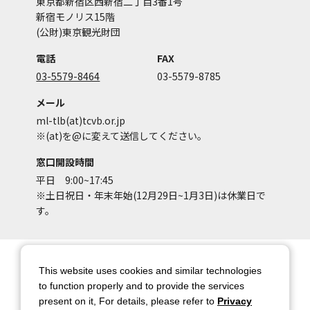
東京都新宿区西新宿二丁目3番1号
新宿モノリス15階
(公財)東京観光財団
電話
FAX
03-5579-8464
03-5579-8785
メール
ml-tlb(at)tcvb.or.jp
※(at)を@に変えて送信してください。
窓口開設時間
平日 9:00~17:45
※土日祝日・年末年始(12月29日~1月3日)は休業日で
す。
サイトマップ
サイトポリシー
This website uses cookies and similar technologies
アカウントポリシー
個人情報保護方針
to function properly and to provide the services
present on it, For details, please refer to
Privacy
著作権について
お問い合わせ