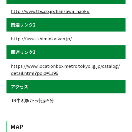
http://www.tbs.co.jp/hanzawa_naoki/
関連リンク2
http://fussa-shiminkaikan.jp/
関連リンク3
https://www.locationbox.metro.tokyo.lg.jp/catalog/
detail.html?pdid=1196
アクセス
JR牛浜駅から徒歩5分
MAP