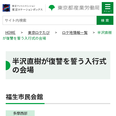
サイト内検索
HOME
>
東京ロケたび
>
ロケ地情報一覧
>
半沢直樹
が復讐を誓う入行式の会場
半沢直樹が復讐を誓う入行式
の会場
福生市民会館
多摩⻄部