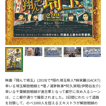
映画『翔んで埼玉』(2019)で❝隠れ埼玉県人❝麻実麗(GACKT)
率いる埼玉解放戦線と❝壇ノ浦家執事❝阿久津翔(伊勢谷友介)
率いる千葉解放戦線が連合軍となって都庁に攻め入るシーン
は、ここ都庁通りで撮影されました。3日間にわたって道路
を封鎖して、のべ1000人を超えるエキストラが解放戦線の