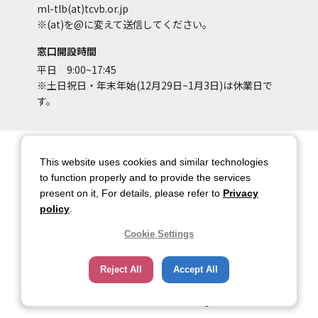
ml-tlb(at)tcvb.or.jp
※(at)を@に変えて送信してください。
窓口開設時間
平日 9:00~17:45
※土日祝日・年末年始(12月29日~1月3日)は休業日で
す。
サイトマップ
サイトポリシー
This website uses cookies and similar technologies
アカウントポリシー
個人情報保護方針
to function properly and to provide the services
present on it, For details, please refer to
Privacy
著作権について
お問い合わせ
policy
.
都庁総合ページへのリンク
Cookie Settings
トップページ
Reject All
Accept All
Copyright © 2026 TOKYO METROPOLITAN GOVERNMENT Bureau of Industrial
and Labor Affairs Tourism Division All rights Reserved.