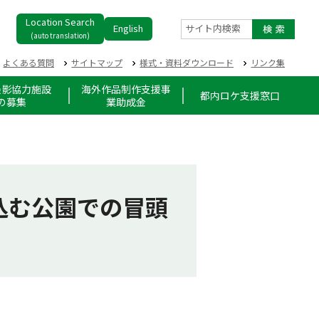
Location Search
English
サイト内検索
(auto translation)
よくある質問
サイトマップ
様式・資料ダウンロード
リンク集
撮影協力施設
海外作品制作支援事
都内ロケ支援窓口
の募集
業助成金
込む公園での冒頭