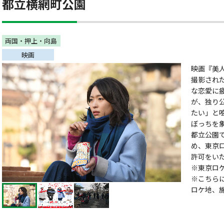
都立横網町公園
両国・押上・向島
映画
映画『美人
撮影され
な恋愛に
が、独り
たい」と
ぼっちを
都立公園
め、東京
許可をい
※東京ロ
※こちら
ロケ地、