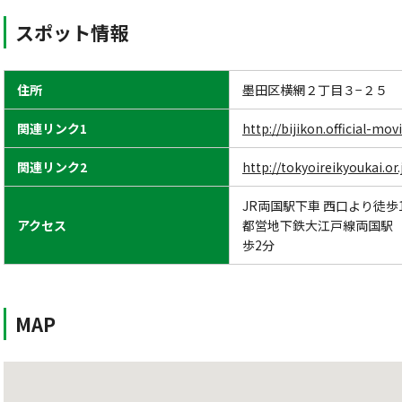
スポット情報
住所
墨田区横網２丁目３−２５
関連リンク1
http://bijikon.official-mov
関連リンク2
http://tokyoireikyoukai.or.
JR両国駅下車 西口より徒歩
アクセス
都営地下鉄大江戸線両国駅（
歩2分
MAP