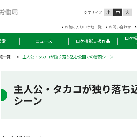
小
中
大
文字サイズ
お気に入りロケ地一覧
お問い合わせ
ロケ
検索
ニュース
ロケ撮影支援作品
報一覧
>
主人公・タカコが独り落ち込む公園での冒頭シーン
主人公・タカコが独り落ち
シーン