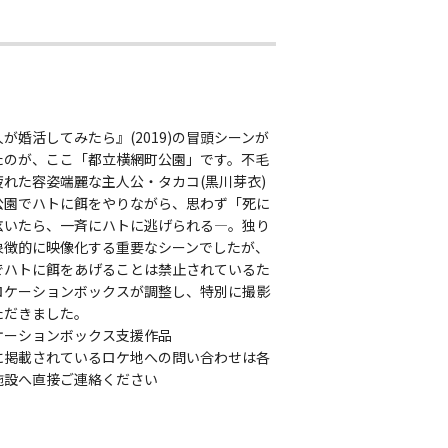
が婚活してみたら』(2019)の冒頭シーンが
たのが、ここ「都立横網町公園」です。不毛
疲れた容姿端麗な主人公・タカコ(黒川芽衣)
公園でハトに餌をやりながら、思わず「死に
呟いたら、一斉にハトに逃げられる―。独り
象徴的に映像化する重要なシーンでしたが、
でハトに餌をあげることは禁止されているた
ロケーションボックスが調整し、特別に撮影
ただきました。
ケーションボックス支援作品
に掲載されているロケ地への問い合わせは各
施設へ直接ご連絡ください