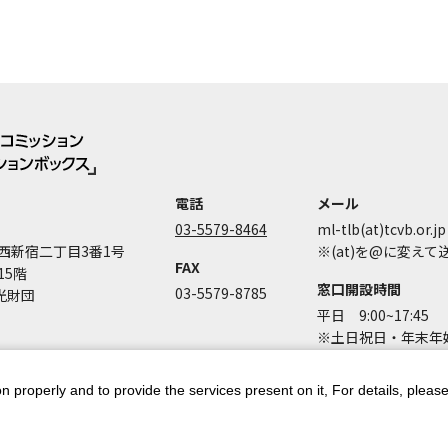
電話
メール
03-5579-8464
ml-tlb(at)tcvb.or.jp
西新宿二丁目3番1号
※(at)を@に変え
FAX
15階
窓口開設時間
03-5579-8785
光財団
平日 9:00~17:45
※土日祝日・年末年始
n properly and to provide the services present on it, For details, pleas
ントポリシー
個人情報保護方針
著作権について
お問い合わせ
都庁