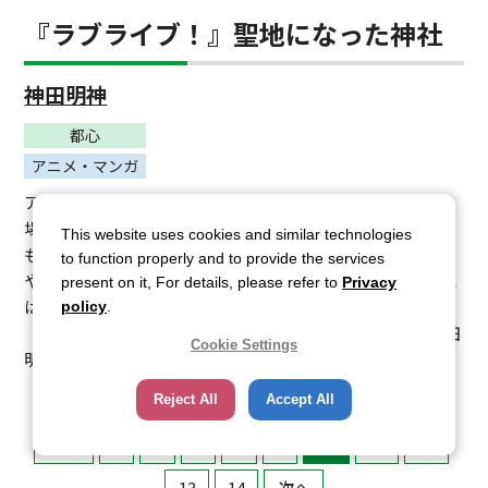
『ラブライブ！』聖地になった神社
神田明神
都心
アニメ・マンガ
アニメ・マンガ『ラブライブ！』で東條希の実家として登
場するのが、千代田区にあるここ「神田明神」。約1300年
This website uses cookies and similar technologies
もの歴史をもつ江戸の総鎮守として知られ、現在も日本橋
to function properly and to provide the services
や秋葉原など108の町会を束ねる総氏神です。神社の裏手に
present on it, For details, please refer to
Privacy
は、μ'sメンバーが走り込みのトレーニングに使っていた
policy
.
「男坂」も。遷座400年を迎えた2015年の神田祭では、神田
Cookie Settings
明神と『ラブライブ！』のコラボが話題を呼びました。
Reject All
Accept All
前へ
5
6
7
8
9
10
11
12
13
14
次へ