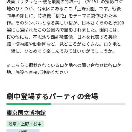
映画『サクラ花 〜桜花最期の特攻〜』（2015）の撮影ロケ
地のひとつが、台東区にあるここ「上野公園」です。戦後
70年の節目に、特攻機「桜花」をテーマに製作された本
作。そのシンボルとなる美しい桜が、日本さくらの名所100
選にも選ばれたこの公園内で撮影されました。園内には、
桜の他にも、不忍池や西郷隆盛像、日本を代表する美術
館・博物館や動物園など、見どころがたくさん。ロケ地と
一緒に、ひとめぐり楽しんでみてはいかがでしょうか。
※こちらに掲載されているロケ地への問い合わせは各ロケ
地、施設へ直接ご連絡ください
劇中登場するパーティの会場
東京国立博物館
浅草・上野・谷中
映画