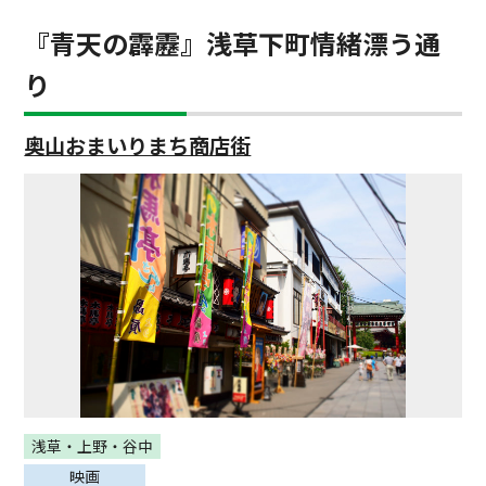
『青天の霹靂』浅草下町情緒漂う通
り
奥山おまいりまち商店街
浅草・上野・谷中
映画