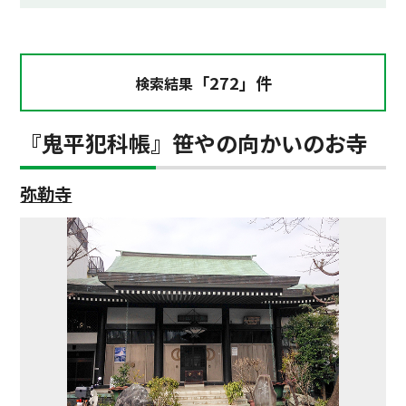
「272」件
検索結果
『鬼平犯科帳』笹やの向かいのお寺
弥勒寺