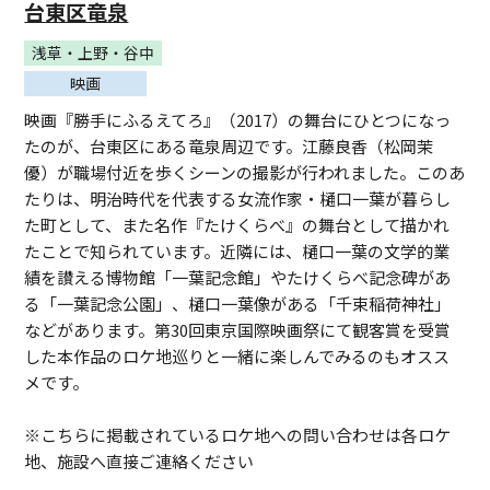
台東区竜泉
浅草・上野・谷中
映画
映画『勝手にふるえてろ』（2017）の舞台にひとつになっ
たのが、台東区にある竜泉周辺です。江藤良香（松岡茉
優）が職場付近を歩くシーンの撮影が行われました。このあ
たりは、明治時代を代表する女流作家・樋口一葉が暮らし
た町として、また名作『たけくらべ』の舞台として描かれ
たことで知られています。近隣には、樋口一葉の文学的業
績を讃える博物館「一葉記念館」やたけくらべ記念碑があ
る「一葉記念公園」、樋口一葉像がある「千束稲荷神社」
などがあります。第30回東京国際映画祭にて観客賞を受賞
した本作品のロケ地巡りと一緒に楽しんでみるのもオスス
メです。
※こちらに掲載されているロケ地への問い合わせは各ロケ
地、施設へ直接ご連絡ください