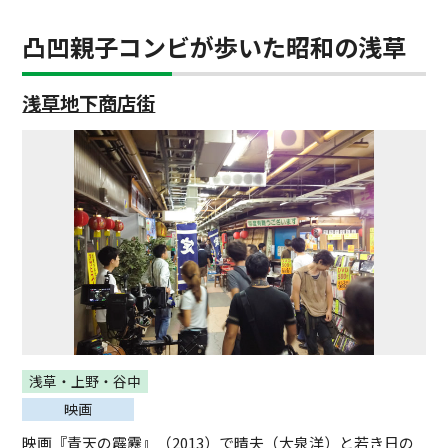
凸凹親子コンビが歩いた昭和の浅草
浅草地下商店街
浅草・上野・谷中
映画
映画『青天の霹靂』（2013）で晴夫（大泉洋）と若き日の