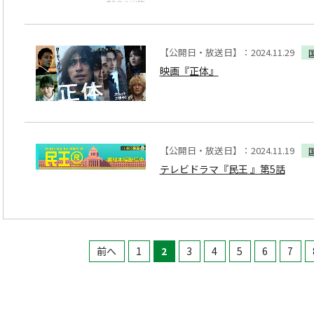
【公開日・放送日】：2024.11.29
映画『正体』
【公開日・放送日】：2024.11.19
テレビドラマ『民王 』第5話
前へ
1
2
3
4
5
6
7