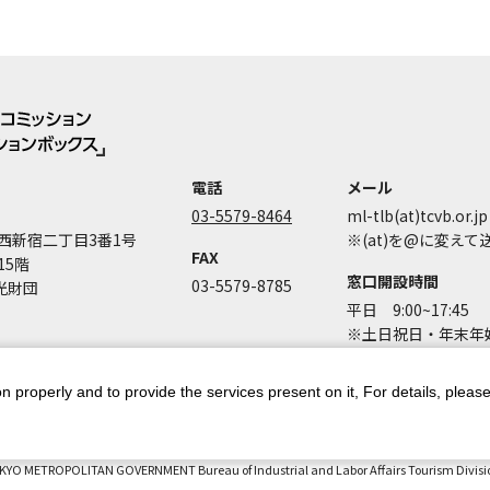
電話
メール
03-5579-8464
ml-tlb(at)tcvb.or.jp
西新宿二丁目3番1号
※(at)を@に変え
FAX
15階
窓口開設時間
03-5579-8785
光財団
平日 9:00~17:45
※土日祝日・年末年始
n properly and to provide the services present on it, For details, pleas
ントポリシー
個人情報保護方針
著作権について
お問い合わせ
都庁
KYO METROPOLITAN GOVERNMENT Bureau of Industrial and Labor Affairs Tourism Division 