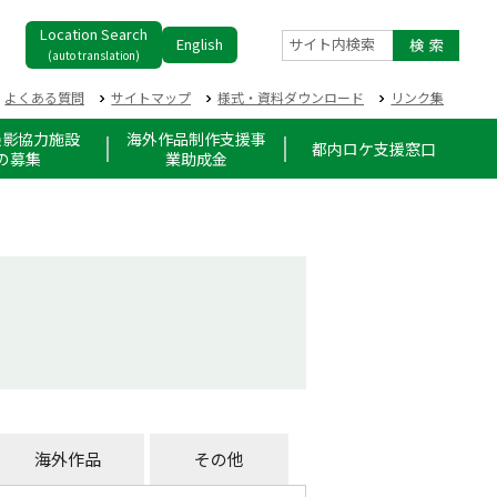
Location Search
English
サイト内検索
(auto translation)
よくある質問
サイトマップ
様式・資料ダウンロード
リンク集
撮影協力施設
海外作品制作支援事
都内ロケ支援窓口
の募集
業助成金
海外作品
その他