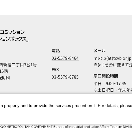
電話
メール
03-5579-8464
ml-tlb(at)tcvb.or.jp
西新宿二丁目3番1号
※(at)を@に変え
FAX
15階
窓口開設時間
03-5579-8785
光財団
平日 9:00~17:45
※土日祝日・年末年始
n properly and to provide the services present on it, For details, pleas
ントポリシー
個人情報保護方針
著作権について
お問い合わせ
都庁
KYO METROPOLITAN GOVERNMENT Bureau of Industrial and Labor Affairs Tourism Division 