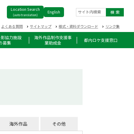
Location Search
English
サイト内検索
(auto translation)
よくある質問
サイトマップ
様式・資料ダウンロード
リンク集
撮影協力施設
海外作品制作支援事
都内ロケ支援窓口
の募集
業助成金
海外作品
その他