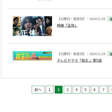
【公開日・放送日】：2024.11.29
映画『正体』
【公開日・放送日】：2024.11.19
テレビドラマ『民王 』第5話
前へ
1
2
3
4
5
6
7